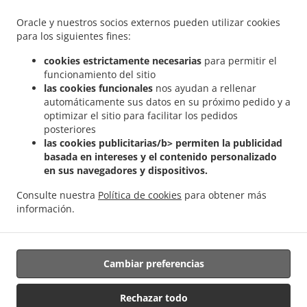
.
.
Política de privacidad
Términos del servicio
Cambios en la
Oracle y nuestros socios externos pueden utilizar cookies
política de cookies
para los siguientes fines:
Contáctenos
cookies estrictamente necesarias
para permitir el
69 Erie St N, Leamington, ON N8H2Z4, Canada
funcionamiento del sitio
+1 519-325-9031
las cookies funcionales
nos ayudan a rellenar
Enlaces
automáticamente sus datos en su próximo pedido y a
optimizar el sitio para facilitar los pedidos
Carta
posteriores
las cookies publicitarias/b> permiten la publicidad
Reservar mesa
basada en intereses y el contenido personalizado
Pedido Anticipado
en sus navegadores y dispositivos.
Contáctenos
Consulte nuestra
Política de cookies
para obtener más
información.
Comida Mexicana para llevar Leamington
Cambiar preferencias
Rechazar todo